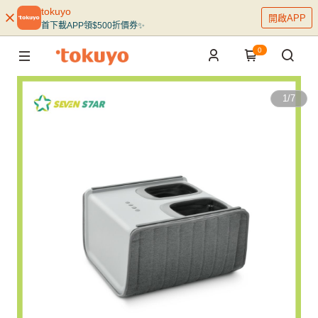
tokuyo
開啟APP
首下載APP領$500折價券✨
0
1
/
7