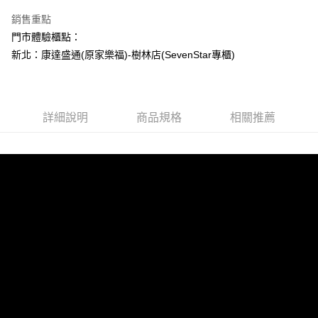
【繳款方式說明】
1.分期款項不併入電信帳單，「大哥付你分期」於每月結算日後寄送繳費提
宅配
銷售重點
【「AFTEE先享後付」結帳流程】
醒簡訊。
１．於結帳方式選擇「AFTEE先享後付」後，將跳轉至「AFTEE先享後付」
每筆NT$120，滿NT$790(含以上)免運費
門市體驗櫃點：
2.透過簡訊連結打開帳單後，可選擇「超商條碼／台灣大直營門市／銀行轉
結帳頁面，進行簡訊認證並確認金額後，即可完成結帳。
帳／街口支付／iPASS MONEY」等通路繳費。
新北：康達盛通(原家樂福)-樹林店(SevenStar專櫃)
２．訂單成立數日內，您將收到繳費通知簡訊。
３．收到繳費通知簡訊後14天內，點擊此簡訊中的連結，可透過四大超商／
【注意事項】
ATM／網路銀行／等多元方式進行付款，方視為交易完成。
1.本服務係由「台灣大哥大股份有限公司」（以下簡稱本公司）所提供，讓
※ 請注意：結帳手續完成當下不需立刻繳費，但若您需要取消訂單，請聯絡
用戶於交易時，得透過本服務購買商品或服務，並由商店將買賣／分期付款
購買商品的店家。未經商家同意取消之訂單仍視為有效，需透過AFTEE先享
詳細說明
商品規格
相關推薦
買賣價金債權讓與本公司後，依約使用本公司帳單繳交帳款。
後付繳納相關費用。
2.基於同意付款使用「大哥付你分期」之契約關係目的，商店將以您的個人
※ 交易是否成功請以「AFTEE先享後付 」之結帳頁面顯示為準，若有關於
資料（包含姓名、電話或地址）提供予台灣大哥大進項蒐集、處理及利用，
是否繳費成功／繳費後需取消欲退款等相關疑問，請聯繫「AFTEE先享後付
由本公司與您本人進行分期帳單所需資料之確認、核對及更正。
客戶支援中心」
https://netprotections.freshdesk.com/support/home
3.完整用戶服務條款，請詳閱以下連結：
https://oppay.tw/userRule
【注意事項】
１．透過由恩沛科技股份有限公司提供之「AFTEE先享後付」服務完成之交
易，需依本服務之必要範圍內提供個人資料，並將交易相關給付款項請求債
權轉讓予恩沛科技股份有限公司。
２．關於個人資料處理事宜，請瀏覽以下網址：
https://aftee.tw/terms/#terms3
３．未成年的使用者請事先徵得法定代理人或監護人之同意方可使用
「AFTEE先享後付」，若未經同意申辦者引起之損失，本公司不負相關責
任。
４．使用「AFTEE先享後付」時，將依據個別帳號之用戶狀況，依本公司即
時審查核予不同之上限額度；若仍有額度不足之情形，本公司將視審查結果