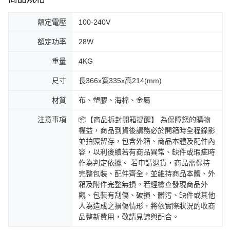
額定電壓
100-240V
額定功率
28W
重量
4KG
尺寸
長366x寬335x高214(mm)
材質
布、塑膠、海棉、金屬
注意事項
📦【商品拆封開箱提醒】 為保障您的購物
權益，商品到貨後請務必於開箱時全程錄影
並拍照留存，包含外箱、商品本體及配件內
容，以利後續若有商品異常、缺件或瑕疵時
作為判定依據。 若申請退貨，商品需保持
完整包裝、配件齊全，並維持商品本體、外
箱及附件完整無損。若經檢查發現商品外
觀、包裝有刮傷、破損、髒污、缺件或其他
人為造成之損傷情形，將依實際狀況酌收商
品整新費用，敬請見諒與配合。