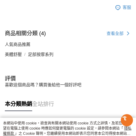
客服
商品相關分類 (4)
查看全部
人氣商品推薦
美體舒壓
足部按摩系列
評價
喜歡這個商品嗎？購買後給他一個好評吧
本分類熱銷
全站排行
本網站中使用 cookie，欲查詢有關本網站使用 cookie 方式之詳情，及若您不希
熱門標籤
望在電腦上使用 cookie 時應如何變更電腦的 cookie 設定，請參閱本網站「
隱私
權條款
」之 Cookie 聲明。您繼續使用本網站即表示您同意本公司得按本網站使