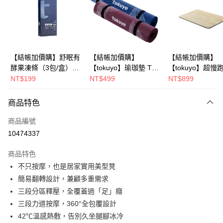
6 期 0 利率 每期
NT$730
21家銀行
合作金庫商業銀行
第一商業銀行
華南商業銀行
彰化商業銀行
合作金庫商業銀行
第一商業銀行
LINE Pay
上海商業儲蓄銀行
台北富邦商業銀行
華南商業銀行
彰化商業銀行
國泰世華商業銀行
兆豐國際商業銀行
Apple Pay
上海商業儲蓄銀行
台北富邦商業銀行
臺灣中小企業銀行
台中商業銀行
國泰世華商業銀行
兆豐國際商業銀行
【結帳加價購】舒眠有
【結帳加價購】
【結帳加價購】
匯豐（台灣）商業銀行
華泰商業銀行
街口支付
臺灣中小企業銀行
台中商業銀行
酵果凍條（3包/盒）
【tokuyo】瑜珈墊 TG-
【tokuyo】超慢
聯邦商業銀行
遠東國際商業銀行
匯豐（台灣）商業銀行
華泰商業銀行
【試吃組】
041 台灣製造 (湛藍/墨
墊 TY-021
NT$199
NT$499
NT$899
悠遊付
元大商業銀行
永豐商業銀行
聯邦商業銀行
遠東國際商業銀行
紫)
玉山商業銀行
星展（台灣）商業銀行
元大商業銀行
永豐商業銀行
Google Pay
商品特色
台新國際商業銀行
中國信託商業銀行
玉山商業銀行
星展（台灣）商業銀行
台灣樂天信用卡公司
台新國際商業銀行
中國信託商業銀行
大哥付你分期
商品編號
台灣樂天信用卡公司
相關說明
10474337
【大哥付你分期使用說明】
AFTEE先享後付
1.本服務由台灣大哥大提供，台灣大哥大用戶可立即使用無須另外申請。
商品特色
2.付款方式選擇「大哥付你分期」，訂單成立後會自動跳轉到大哥付的交易
相關說明
不只按摩，也是居家實用美型凳
流程，驗證手機門號後，選擇欲分期的期數、繳款截止日，確認付款後即完
【關於「AFTEE先享後付」】
簡易翻轉設計，兼顧多重需求
成交易。
Hami Point
AFTEE先享後付是「在收到商品之後才付款」的支付方式。 讓您購物簡單
3.實際核准額度、可分期數及費用金額請依後續交易確認頁面所載為準。
三段分區釋壓，全覆蓋過「足」癮
便利好安心！
相關說明
4.訂單成立30分鐘內，如未前往確認交易或遇審核未通過，訂單將自動取
１．簡單：不需註冊會員、不需綁卡、不需儲值。
三段力道按摩，360°全包覆設計
「Hami Point」為中華電信所提供之點數服務，可於會員專區綁定中華電信
消。如遇「轉專審核」未通過狀況，表示未達大哥付你分期系統評分，恕無
２．便利：只要手機號碼，簡訊認證，即可結帳。
會員帳號後，即可在購物車使用 Hami Point 折抵消費金額 (1點等於1元)。
法說明評估內容。
42℃溫感熱敷，告別久坐腿腳冰冷
運送方式
３．安心：先確認商品／服務後，再付款。