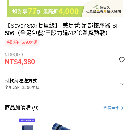
【SevenStar七星級】 美足凳 足部按摩器 SF-
506（全足包覆/三段力道/42℃溫感熱敷）
宅配滿NT$790免運
NT$6,980
NT$4,380
付款與運送方式
宅配滿NT$790免運
付款方式
信用卡一次付款
商品加價購 (9)
查看全部
信用卡分期付款
3 期 0 利率 每期
NT$1,460
21家銀行