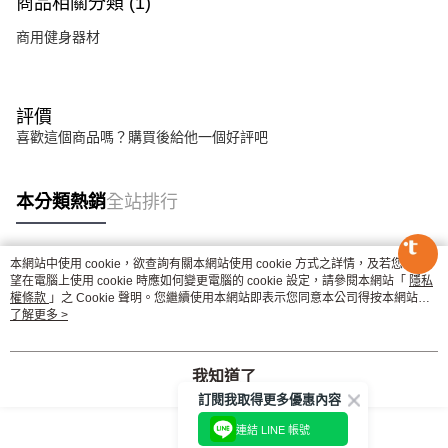
商品相關分類 (1)
時審查核予不同之上限額度；若仍有額度不足之情形，本公司將視審查結果
請求用戶進行身份認證。
商用健身器材
５．嚴禁一人註冊多個帳號或使用他人資訊註冊。若發現惡意使用之情形，
恩沛科技股份有限公司將有權停止該用戶之使用額度並採取法律行動。
評價
喜歡這個商品嗎？購買後給他一個好評吧
本分類熱銷
全站排行
本網站中使用 cookie，欲查詢有關本網站使用 cookie 方式之詳情，及若您不希
熱門標籤
望在電腦上使用 cookie 時應如何變更電腦的 cookie 設定，請參閱本網站「
隱私
權條款
」之 Cookie 聲明。您繼續使用本網站即表示您同意本公司得按本網站使
用條款之 Cookie 聲明使用 cookie。
了解更多 >
我知道了
訂閱我取得更多優惠內容
連結 LINE 帳號