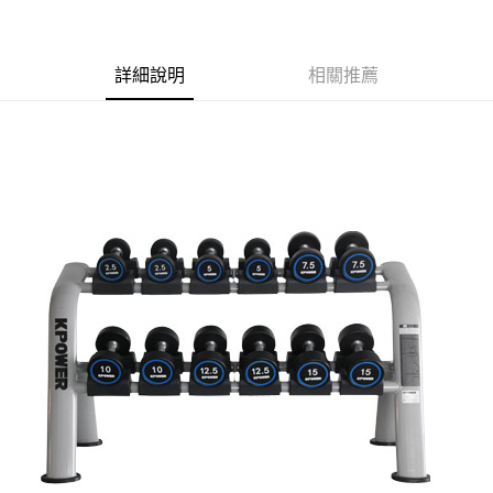
3 期 0 利率 每期
NT$15,266
21家銀行
6 期 0 利率 每期
NT$7,633
21家銀行
合作金庫商業銀行
第一商業銀行
華南商業銀行
彰化商業銀行
合作金庫商業銀行
第一商業銀行
LINE Pay
詳細說明
相關推薦
上海商業儲蓄銀行
台北富邦商業銀行
華南商業銀行
彰化商業銀行
國泰世華商業銀行
兆豐國際商業銀行
Apple Pay
上海商業儲蓄銀行
台北富邦商業銀行
臺灣中小企業銀行
台中商業銀行
國泰世華商業銀行
兆豐國際商業銀行
匯豐（台灣）商業銀行
華泰商業銀行
街口支付
臺灣中小企業銀行
台中商業銀行
聯邦商業銀行
遠東國際商業銀行
匯豐（台灣）商業銀行
華泰商業銀行
悠遊付
元大商業銀行
永豐商業銀行
聯邦商業銀行
遠東國際商業銀行
玉山商業銀行
星展（台灣）商業銀行
元大商業銀行
永豐商業銀行
Google Pay
台新國際商業銀行
中國信託商業銀行
玉山商業銀行
星展（台灣）商業銀行
台灣樂天信用卡公司
台新國際商業銀行
中國信託商業銀行
大哥付你分期
台灣樂天信用卡公司
相關說明
【大哥付你分期使用說明】
AFTEE先享後付
1.本服務由台灣大哥大提供，台灣大哥大用戶可立即使用無須另外申請。
2.付款方式選擇「大哥付你分期」，訂單成立後會自動跳轉到大哥付的交易
相關說明
流程，驗證手機門號後，選擇欲分期的期數、繳款截止日，確認付款後即完
【關於「AFTEE先享後付」】
成交易。
Hami Point
AFTEE先享後付是「在收到商品之後才付款」的支付方式。 讓您購物簡單
3.實際核准額度、可分期數及費用金額請依後續交易確認頁面所載為準。
便利好安心！
相關說明
4.訂單成立30分鐘內，如未前往確認交易或遇審核未通過，訂單將自動取
１．簡單：不需註冊會員、不需綁卡、不需儲值。
「Hami Point」為中華電信所提供之點數服務，可於會員專區綁定中華電信
消。如遇「轉專審核」未通過狀況，表示未達大哥付你分期系統評分，恕無
２．便利：只要手機號碼，簡訊認證，即可結帳。
會員帳號後，即可在購物車使用 Hami Point 折抵消費金額 (1點等於1元)。
法說明評估內容。