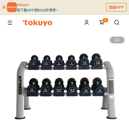
tokuyo
開啟APP
首下載APP領$500折價券✨
0
1
/
1