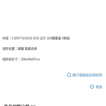
運送方式
３．安心：先確認商品／服務後，再付款。
【繳款方式說明】
1.分期款項不併入電信帳單，「大哥付你分期」於每月結算日後寄送繳費提
宅配
【「AFTEE先享後付」結帳流程】
醒簡訊。
１．於結帳方式選擇「AFTEE先享後付」後，將跳轉至「AFTEE先享後付」
每筆NT$120，滿NT$790(含以上)免運費
2.透過簡訊連結打開帳單後，可選擇「超商條碼／台灣大直營門市／銀行轉
結帳頁面，進行簡訊認證並確認金額後，即可完成結帳。
帳／街口支付／iPASS MONEY」等通路繳費。
２．訂單成立數日內，您將收到繳費通知簡訊。
３．收到繳費通知簡訊後14天內，點擊此簡訊中的連結，可透過四大超商／
【注意事項】
ATM／網路銀行／等多元方式進行付款，方視為交易完成。
1.本服務係由「台灣大哥大股份有限公司」（以下簡稱本公司）所提供，讓
※ 請注意：結帳手續完成當下不需立刻繳費，但若您需要取消訂單，請聯絡
用戶於交易時，得透過本服務購買商品或服務，並由商店將買賣／分期付款
內容：2.5/5/7.5/10/12.5/15 公斤 計6種重量 6對組
購買商品的店家。未經商家同意取消之訂單仍視為有效，需透過AFTEE先享
買賣價金債權讓與本公司後，依約使用本公司帳單繳交帳款。
後付繳納相關費用。
2.基於同意付款使用「大哥付你分期」之契約關係目的，商店將以您的個人
※ 交易是否成功請以「AFTEE先享後付 」之結帳頁面顯示為準，若有關於
啞鈴包覆：鑄鐵 電鍍支桿
資料（包含姓名、電話或地址）提供予台灣大哥大進項蒐集、處理及利用，
是否繳費成功／繳費後需取消欲退款等相關疑問，請聯繫「AFTEE先享後付
由本公司與您本人進行分期帳單所需資料之確認、核對及更正。
客戶支援中心」
https://netprotections.freshdesk.com/support/home
3.完整用戶服務條款，請詳閱以下連結：
https://oppay.tw/userRule
啞鈴架尺寸：158x59x87cm
【注意事項】
１．透過由恩沛科技股份有限公司提供之「AFTEE先享後付」服務完成之交
易，需依本服務之必要範圍內提供個人資料，並將交易相關給付款項請求債
顯示電腦版詳細說明
權轉讓予恩沛科技股份有限公司。
２．關於個人資料處理事宜，請瀏覽以下網址：
https://aftee.tw/terms/#terms3
客服
３．未成年的使用者請事先徵得法定代理人或監護人之同意方可使用
「AFTEE先享後付」，若未經同意申辦者引起之損失，本公司不負相關責
任。
４．使用「AFTEE先享後付」時，將依據個別帳號之用戶狀況，依本公司即