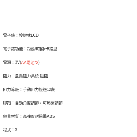
運送方式
３．安心：先確認商品／服務後，再付款。
【繳款方式說明】
1.分期款項不併入電信帳單，「大哥付你分期」於每月結算日後寄送繳費提
宅配
【「AFTEE先享後付」結帳流程】
醒簡訊。
１．於結帳方式選擇「AFTEE先享後付」後，將跳轉至「AFTEE先享後付」
每筆NT$120，滿NT$790(含以上)免運費
2.透過簡訊連結打開帳單後，可選擇「超商條碼／台灣大直營門市／銀行轉
結帳頁面，進行簡訊認證並確認金額後，即可完成結帳。
帳／街口支付／iPASS MONEY」等通路繳費。
２．訂單成立數日內，您將收到繳費通知簡訊。
３．收到繳費通知簡訊後14天內，點擊此簡訊中的連結，可透過四大超商／
電子錶：按鍵式LCD
【注意事項】
ATM／網路銀行／等多元方式進行付款，方視為交易完成。
1.本服務係由「台灣大哥大股份有限公司」（以下簡稱本公司）所提供，讓
※ 請注意：結帳手續完成當下不需立刻繳費，但若您需要取消訂單，請聯絡
用戶於交易時，得透過本服務購買商品或服務，並由商店將買賣／分期付款
電子錶功能：距離/時間/卡路里
購買商品的店家。未經商家同意取消之訂單仍視為有效，需透過AFTEE先享
買賣價金債權讓與本公司後，依約使用本公司帳單繳交帳款。
後付繳納相關費用。
2.基於同意付款使用「大哥付你分期」之契約關係目的，商店將以您的個人
※ 交易是否成功請以「AFTEE先享後付 」之結帳頁面顯示為準，若有關於
電源：3V(
)
AA電池*2
資料（包含姓名、電話或地址）提供予台灣大哥大進項蒐集、處理及利用，
是否繳費成功／繳費後需取消欲退款等相關疑問，請聯繫「AFTEE先享後付
由本公司與您本人進行分期帳單所需資料之確認、核對及更正。
客戶支援中心」
https://netprotections.freshdesk.com/support/home
3.完整用戶服務條款，請詳閱以下連結：
https://oppay.tw/userRule
阻力：風扇阻力系統 磁阻
【注意事項】
１．透過由恩沛科技股份有限公司提供之「AFTEE先享後付」服務完成之交
阻力等級：手動阻力旋鈕12段
易，需依本服務之必要範圍內提供個人資料，並將交易相關給付款項請求債
權轉讓予恩沛科技股份有限公司。
腳踏：自動角度調節，可鬆緊調節
２．關於個人資料處理事宜，請瀏覽以下網址：
https://aftee.tw/terms/#terms3
鏈蓋材質：高強度耐衝擊ABS
３．未成年的使用者請事先徵得法定代理人或監護人之同意方可使用
「AFTEE先享後付」，若未經同意申辦者引起之損失，本公司不負相關責
任。
程式：3
４．使用「AFTEE先享後付」時，將依據個別帳號之用戶狀況，依本公司即