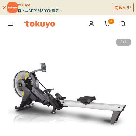
tokuyo
開啟APP
首下載APP領$500折價券✨
0
1
/
1