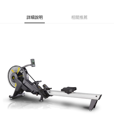
3 期 0 利率 每期
NT$16,600
21家銀行
6 期 0 利率 每期
NT$8,300
21家銀行
合作金庫商業銀行
第一商業銀行
華南商業銀行
彰化商業銀行
合作金庫商業銀行
第一商業銀行
LINE Pay
詳細說明
相關推薦
上海商業儲蓄銀行
台北富邦商業銀行
華南商業銀行
彰化商業銀行
國泰世華商業銀行
兆豐國際商業銀行
Apple Pay
上海商業儲蓄銀行
台北富邦商業銀行
臺灣中小企業銀行
台中商業銀行
國泰世華商業銀行
兆豐國際商業銀行
匯豐（台灣）商業銀行
華泰商業銀行
街口支付
臺灣中小企業銀行
台中商業銀行
聯邦商業銀行
遠東國際商業銀行
匯豐（台灣）商業銀行
華泰商業銀行
悠遊付
元大商業銀行
永豐商業銀行
聯邦商業銀行
遠東國際商業銀行
玉山商業銀行
星展（台灣）商業銀行
元大商業銀行
永豐商業銀行
Google Pay
台新國際商業銀行
中國信託商業銀行
玉山商業銀行
星展（台灣）商業銀行
台灣樂天信用卡公司
台新國際商業銀行
中國信託商業銀行
大哥付你分期
台灣樂天信用卡公司
相關說明
【大哥付你分期使用說明】
AFTEE先享後付
1.本服務由台灣大哥大提供，台灣大哥大用戶可立即使用無須另外申請。
2.付款方式選擇「大哥付你分期」，訂單成立後會自動跳轉到大哥付的交易
相關說明
流程，驗證手機門號後，選擇欲分期的期數、繳款截止日，確認付款後即完
【關於「AFTEE先享後付」】
成交易。
Hami Point
AFTEE先享後付是「在收到商品之後才付款」的支付方式。 讓您購物簡單
3.實際核准額度、可分期數及費用金額請依後續交易確認頁面所載為準。
便利好安心！
相關說明
4.訂單成立30分鐘內，如未前往確認交易或遇審核未通過，訂單將自動取
１．簡單：不需註冊會員、不需綁卡、不需儲值。
「Hami Point」為中華電信所提供之點數服務，可於會員專區綁定中華電信
消。如遇「轉專審核」未通過狀況，表示未達大哥付你分期系統評分，恕無
２．便利：只要手機號碼，簡訊認證，即可結帳。
會員帳號後，即可在購物車使用 Hami Point 折抵消費金額 (1點等於1元)。
法說明評估內容。