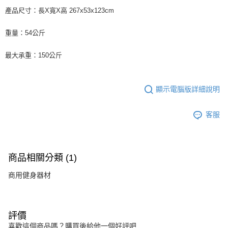
時審查核予不同之上限額度；若仍有額度不足之情形，本公司將視審查結果
產品尺寸：長X寬X高 267x53x123cm
請求用戶進行身份認證。
５．嚴禁一人註冊多個帳號或使用他人資訊註冊。若發現惡意使用之情形，
恩沛科技股份有限公司將有權停止該用戶之使用額度並採取法律行動。
重量：54公斤
最大承重：150公斤
顯示電腦版詳細說明
客服
商品相關分類 (1)
商用健身器材
評價
喜歡這個商品嗎？購買後給他一個好評吧