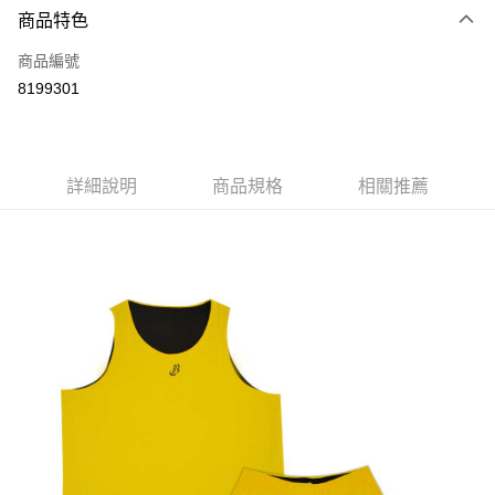
商品特色
信用卡一次付款
商品編號
信用卡分期付款
8199301
3 期 0 利率 每期
NT$96
21家銀行
6 期 0 利率 每期
NT$48
21家銀行
合作金庫商業銀行
第一商業銀行
華南商業銀行
彰化商業銀行
合作金庫商業銀行
第一商業銀行
LINE Pay
詳細說明
商品規格
相關推薦
上海商業儲蓄銀行
台北富邦商業銀行
華南商業銀行
彰化商業銀行
國泰世華商業銀行
兆豐國際商業銀行
Apple Pay
上海商業儲蓄銀行
台北富邦商業銀行
臺灣中小企業銀行
台中商業銀行
國泰世華商業銀行
兆豐國際商業銀行
匯豐（台灣）商業銀行
華泰商業銀行
街口支付
臺灣中小企業銀行
台中商業銀行
聯邦商業銀行
遠東國際商業銀行
匯豐（台灣）商業銀行
華泰商業銀行
悠遊付
元大商業銀行
永豐商業銀行
聯邦商業銀行
遠東國際商業銀行
玉山商業銀行
星展（台灣）商業銀行
元大商業銀行
永豐商業銀行
Google Pay
台新國際商業銀行
中國信託商業銀行
玉山商業銀行
星展（台灣）商業銀行
台灣樂天信用卡公司
台新國際商業銀行
中國信託商業銀行
大哥付你分期
台灣樂天信用卡公司
相關說明
【大哥付你分期使用說明】
AFTEE先享後付
1.本服務由台灣大哥大提供，台灣大哥大用戶可立即使用無須另外申請。
2.付款方式選擇「大哥付你分期」，訂單成立後會自動跳轉到大哥付的交易
相關說明