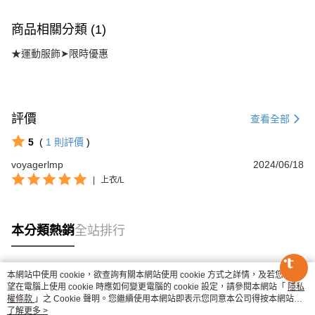
商品相關分類 (1)
★運動服飾➤限時優惠
評價
查看全部
5
(
1
則評價
)
voyagerlmp
2024/06/18
|
上衣/L
本分類熱銷
全站排行
本網站中使用 cookie，欲查詢有關本網站使用 cookie 方式之詳情，及若您不希
熱門標籤
望在電腦上使用 cookie 時應如何變更電腦的 cookie 設定，請參閱本網站「
隱私
權條款
」之 Cookie 聲明。您繼續使用本網站即表示您同意本公司得按本網站使
用條款之 Cookie 聲明使用 cookie。
了解更多 >