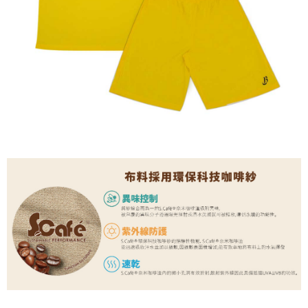
流程，驗證手機門號後，選擇欲分期的期數、繳款截止日，確認付款後即完
【關於「AFTEE先享後付」】
成交易。
Hami Point
AFTEE先享後付是「在收到商品之後才付款」的支付方式。 讓您購物簡單
3.實際核准額度、可分期數及費用金額請依後續交易確認頁面所載為準。
便利好安心！
相關說明
4.訂單成立30分鐘內，如未前往確認交易或遇審核未通過，訂單將自動取
１．簡單：不需註冊會員、不需綁卡、不需儲值。
「Hami Point」為中華電信所提供之點數服務，可於會員專區綁定中華電信
消。如遇「轉專審核」未通過狀況，表示未達大哥付你分期系統評分，恕無
２．便利：只要手機號碼，簡訊認證，即可結帳。
會員帳號後，即可在購物車使用 Hami Point 折抵消費金額 (1點等於1元)。
法說明評估內容。
運送方式
３．安心：先確認商品／服務後，再付款。
【繳款方式說明】
1.分期款項不併入電信帳單，「大哥付你分期」於每月結算日後寄送繳費提
宅配
【「AFTEE先享後付」結帳流程】
醒簡訊。
１．於結帳方式選擇「AFTEE先享後付」後，將跳轉至「AFTEE先享後付」
每筆NT$120，滿NT$790(含以上)免運費
2.透過簡訊連結打開帳單後，可選擇「超商條碼／台灣大直營門市／銀行轉
結帳頁面，進行簡訊認證並確認金額後，即可完成結帳。
帳／街口支付／iPASS MONEY」等通路繳費。
２．訂單成立數日內，您將收到繳費通知簡訊。
３．收到繳費通知簡訊後14天內，點擊此簡訊中的連結，可透過四大超商／
【注意事項】
ATM／網路銀行／等多元方式進行付款，方視為交易完成。
1.本服務係由「台灣大哥大股份有限公司」（以下簡稱本公司）所提供，讓
※ 請注意：結帳手續完成當下不需立刻繳費，但若您需要取消訂單，請聯絡
用戶於交易時，得透過本服務購買商品或服務，並由商店將買賣／分期付款
購買商品的店家。未經商家同意取消之訂單仍視為有效，需透過AFTEE先享
買賣價金債權讓與本公司後，依約使用本公司帳單繳交帳款。
後付繳納相關費用。
2.基於同意付款使用「大哥付你分期」之契約關係目的，商店將以您的個人
※ 交易是否成功請以「AFTEE先享後付 」之結帳頁面顯示為準，若有關於
資料（包含姓名、電話或地址）提供予台灣大哥大進項蒐集、處理及利用，
是否繳費成功／繳費後需取消欲退款等相關疑問，請聯繫「AFTEE先享後付
由本公司與您本人進行分期帳單所需資料之確認、核對及更正。
客戶支援中心」
https://netprotections.freshdesk.com/support/home
3.完整用戶服務條款，請詳閱以下連結：
https://oppay.tw/userRule
【注意事項】
１．透過由恩沛科技股份有限公司提供之「AFTEE先享後付」服務完成之交
易，需依本服務之必要範圍內提供個人資料，並將交易相關給付款項請求債
權轉讓予恩沛科技股份有限公司。
２．關於個人資料處理事宜，請瀏覽以下網址：