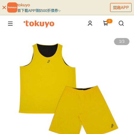
tokuyo
開啟APP
首下載APP領$500折價券✨
0
1
/
3