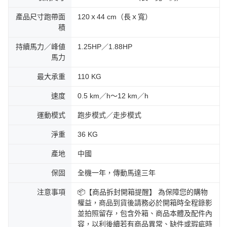
產品尺寸跑帶面
120ｘ44 cm（長ｘ寬）
積
持續馬力／峰値
1.25HP／1.88HP
馬力
最大承重
110 KG
速度
0.5 km／h～12 km／h
運動模式
跑步模式／走步模式
淨重
36 KG
產地
中國
保固
全機一年，傳動馬達三年
注意事項
📦【商品拆封開箱提醒】 為保障您的購物
權益，商品到貨後請務必於開箱時全程錄影
並拍照留存，包含外箱、商品本體及配件內
容，以利後續若有商品異常、缺件或瑕疵時