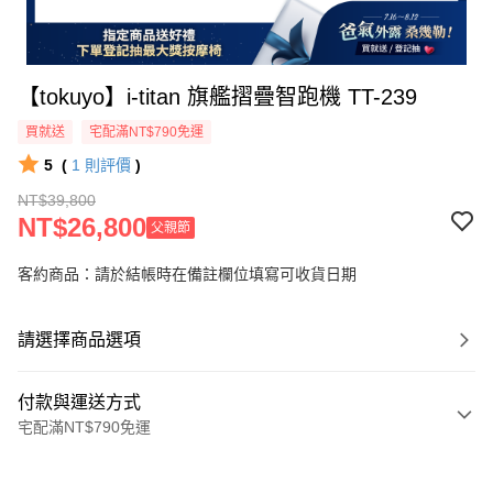
【tokuyo】i-titan 旗艦摺疊智跑機 TT-239
買就送
宅配滿NT$790免運
5
(
1
則評價
)
NT$39,800
NT$26,800
父親節
客約商品：請於結帳時在備註欄位填寫可收貨日期
請選擇商品選項
付款與運送方式
宅配滿NT$790免運
付款方式