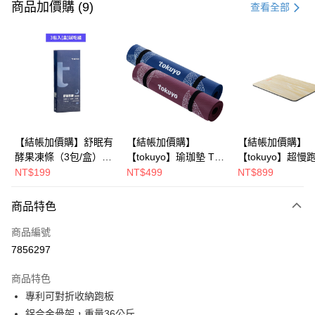
信用卡一次付款
商品加價購 (9)
查看全部
信用卡分期付款
3 期 0 利率 每期
NT$9,933
21家銀行
6 期 0 利率 每期
NT$4,966
21家銀行
合作金庫商業銀行
第一商業銀行
華南商業銀行
彰化商業銀行
合作金庫商業銀行
第一商業銀行
LINE Pay
上海商業儲蓄銀行
台北富邦商業銀行
華南商業銀行
彰化商業銀行
國泰世華商業銀行
兆豐國際商業銀行
Apple Pay
上海商業儲蓄銀行
台北富邦商業銀行
臺灣中小企業銀行
台中商業銀行
國泰世華商業銀行
兆豐國際商業銀行
【結帳加價購】舒眠有
【結帳加價購】
【結帳加價購】
匯豐（台灣）商業銀行
華泰商業銀行
街口支付
臺灣中小企業銀行
台中商業銀行
酵果凍條（3包/盒）
【tokuyo】瑜珈墊 TG-
【tokuyo】超慢
聯邦商業銀行
遠東國際商業銀行
匯豐（台灣）商業銀行
華泰商業銀行
【試吃組】
041 台灣製造 (湛藍/墨
墊 TY-021
NT$199
NT$499
NT$899
悠遊付
元大商業銀行
永豐商業銀行
聯邦商業銀行
遠東國際商業銀行
紫)
玉山商業銀行
星展（台灣）商業銀行
元大商業銀行
永豐商業銀行
Google Pay
商品特色
台新國際商業銀行
中國信託商業銀行
玉山商業銀行
星展（台灣）商業銀行
台灣樂天信用卡公司
台新國際商業銀行
中國信託商業銀行
大哥付你分期
商品編號
台灣樂天信用卡公司
相關說明
7856297
【大哥付你分期使用說明】
AFTEE先享後付
1.本服務由台灣大哥大提供，台灣大哥大用戶可立即使用無須另外申請。
商品特色
2.付款方式選擇「大哥付你分期」，訂單成立後會自動跳轉到大哥付的交易
相關說明
專利可對折收納跑板
流程，驗證手機門號後，選擇欲分期的期數、繳款截止日，確認付款後即完
【關於「AFTEE先享後付」】
鋁合金骨架，重量36公斤
成交易。