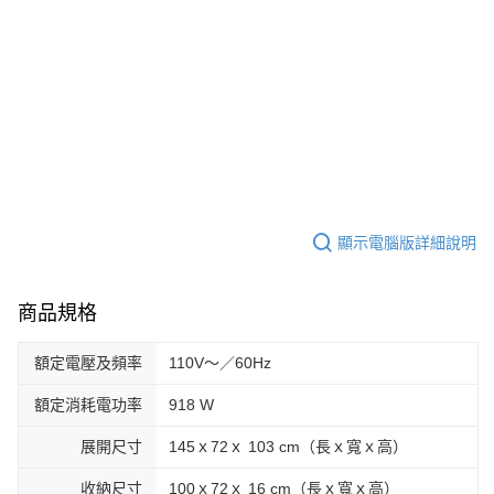
顯示電腦版詳細說明
商品規格
額定電壓及頻率
110V～／60Hz
額定消耗電功率
918 W
展開尺寸
145ｘ72ｘ 103 cm（長ｘ寬ｘ高）
收納尺寸
100ｘ72ｘ 16 cm（長ｘ寬ｘ高）