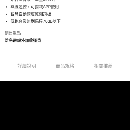
Hami Point
AFTEE先享後付是「在收到商品之後才付款」的支付方式。 讓您購物簡單
3.實際核准額度、可分期數及費用金額請依後續交易確認頁面所載為準。
無線遙控，可搭載APP使用
便利好安心！
相關說明
4.訂單成立30分鐘內，如未前往確認交易或遇審核未通過，訂單將自動取
１．簡單：不需註冊會員、不需綁卡、不需儲值。
智慧自動速度感測跑板
「Hami Point」為中華電信所提供之點數服務，可於會員專區綁定中華電信
消。如遇「轉專審核」未通過狀況，表示未達大哥付你分期系統評分，恕無
２．便利：只要手機號碼，簡訊認證，即可結帳。
會員帳號後，即可在購物車使用 Hami Point 折抵消費金額 (1點等於1元)。
法說明評估內容。
低跑台及無刷馬達70dB以下
運送方式
３．安心：先確認商品／服務後，再付款。
【繳款方式說明】
1.分期款項不併入電信帳單，「大哥付你分期」於每月結算日後寄送繳費提
宅配
銷售重點
【「AFTEE先享後付」結帳流程】
醒簡訊。
１．於結帳方式選擇「AFTEE先享後付」後，將跳轉至「AFTEE先享後付」
每筆NT$120，滿NT$790(含以上)免運費
離島需額外加收運費
2.透過簡訊連結打開帳單後，可選擇「超商條碼／台灣大直營門市／銀行轉
結帳頁面，進行簡訊認證並確認金額後，即可完成結帳。
帳／街口支付／iPASS MONEY」等通路繳費。
２．訂單成立數日內，您將收到繳費通知簡訊。
３．收到繳費通知簡訊後14天內，點擊此簡訊中的連結，可透過四大超商／
【注意事項】
ATM／網路銀行／等多元方式進行付款，方視為交易完成。
1.本服務係由「台灣大哥大股份有限公司」（以下簡稱本公司）所提供，讓
※ 請注意：結帳手續完成當下不需立刻繳費，但若您需要取消訂單，請聯絡
詳細說明
商品規格
相關推薦
用戶於交易時，得透過本服務購買商品或服務，並由商店將買賣／分期付款
購買商品的店家。未經商家同意取消之訂單仍視為有效，需透過AFTEE先享
買賣價金債權讓與本公司後，依約使用本公司帳單繳交帳款。
後付繳納相關費用。
2.基於同意付款使用「大哥付你分期」之契約關係目的，商店將以您的個人
※ 交易是否成功請以「AFTEE先享後付 」之結帳頁面顯示為準，若有關於
資料（包含姓名、電話或地址）提供予台灣大哥大進項蒐集、處理及利用，
是否繳費成功／繳費後需取消欲退款等相關疑問，請聯繫「AFTEE先享後付
由本公司與您本人進行分期帳單所需資料之確認、核對及更正。
客戶支援中心」
https://netprotections.freshdesk.com/support/home
3.完整用戶服務條款，請詳閱以下連結：
https://oppay.tw/userRule
【注意事項】
１．透過由恩沛科技股份有限公司提供之「AFTEE先享後付」服務完成之交
易，需依本服務之必要範圍內提供個人資料，並將交易相關給付款項請求債
權轉讓予恩沛科技股份有限公司。
２．關於個人資料處理事宜，請瀏覽以下網址：
https://aftee.tw/terms/#terms3