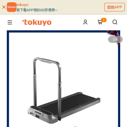
tokuyo
開啟APP
首下載APP領$500折價券✨
0
1
/
6