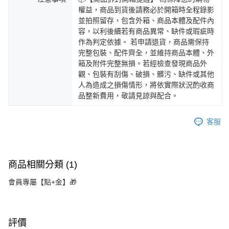
權益，商品到貨後請務必於開箱時全程錄影
並拍照留存，包含外箱、商品本體及配件內
容，以利後續若有商品異常、缺件或瑕疵時
作為判定依據。 若申請退貨，商品需保持
完整包裝、配件齊全，並維持商品本體、外
箱及附件完整無損。若經檢查發現商品外
觀、包裝有刮傷、破損、髒污、缺件或其他
人為造成之損傷情形，將依實際狀況酌收商
品整新費用，敬請見諒與配合。
客服
商品相關分類 (1)
會員專屬【點+金】🎁
評價