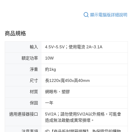
顯示電腦版詳細說明
商品規格
輸入
4.5V~5.5V；使用電流 2A~3.1A
額定功率
10W
淨重
約1kg
尺寸
長1220x寬450x高40mm
材質
網眼布、塑膠
保固
一年
適用連接器接口
5V/2A；請勿使用5V/2A以外規格，可能會
造成無法啟動或異常損壞。
注意事項
📦【商品拆封開箱提醒】 為保障您的購物