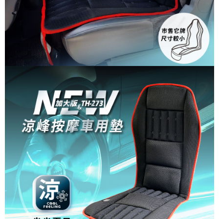
易，需依本服務之必要範圍內提供個人資料，並將交易相關給付款項請求債
權轉讓予恩沛科技股份有限公司。
２．關於個人資料處理事宜，請瀏覽以下網址：
https://aftee.tw/terms/#terms3
３．未成年的使用者請事先徵得法定代理人或監護人之同意方可使用
「AFTEE先享後付」，若未經同意申辦者引起之損失，本公司不負相關責
任。
４．使用「AFTEE先享後付」時，將依據個別帳號之用戶狀況，依本公司即
時審查核予不同之上限額度；若仍有額度不足之情形，本公司將視審查結果
請求用戶進行身份認證。
５．嚴禁一人註冊多個帳號或使用他人資訊註冊。若發現惡意使用之情形，
恩沛科技股份有限公司將有權停止該用戶之使用額度並採取法律行動。