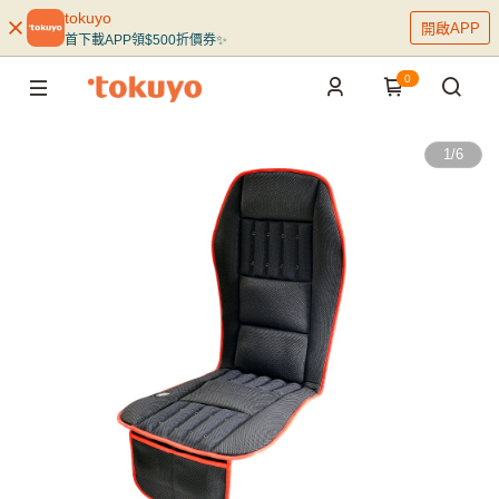
tokuyo
開啟APP
首下載APP領$500折價券✨
0
1
/
6