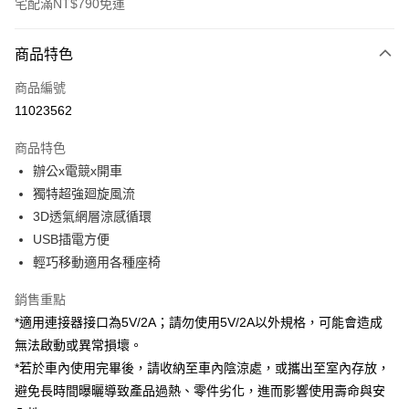
宅配滿NT$790免運
付款方式
商品特色
信用卡一次付款
商品編號
信用卡分期付款
11023562
3 期 0 利率 每期
NT$660
21家銀行
商品特色
6 期 0 利率 每期
NT$330
21家銀行
合作金庫商業銀行
第一商業銀行
辦公x電競x開車
華南商業銀行
彰化商業銀行
合作金庫商業銀行
第一商業銀行
LINE Pay
獨特超強廻旋風流
上海商業儲蓄銀行
台北富邦商業銀行
華南商業銀行
彰化商業銀行
國泰世華商業銀行
兆豐國際商業銀行
3D透氣網層涼感循環
Apple Pay
上海商業儲蓄銀行
台北富邦商業銀行
臺灣中小企業銀行
台中商業銀行
USB插電方便
國泰世華商業銀行
兆豐國際商業銀行
匯豐（台灣）商業銀行
華泰商業銀行
街口支付
臺灣中小企業銀行
台中商業銀行
輕巧移動適用各種座椅
聯邦商業銀行
遠東國際商業銀行
匯豐（台灣）商業銀行
華泰商業銀行
悠遊付
元大商業銀行
永豐商業銀行
銷售重點
聯邦商業銀行
遠東國際商業銀行
玉山商業銀行
星展（台灣）商業銀行
元大商業銀行
永豐商業銀行
*適用連接器接口為5V/2A；請勿使用5V/2A以外規格，可能會造成
Google Pay
台新國際商業銀行
中國信託商業銀行
玉山商業銀行
星展（台灣）商業銀行
無法啟動或異常損壞。
台灣樂天信用卡公司
台新國際商業銀行
中國信託商業銀行
大哥付你分期
*若於車內使用完畢後，請收納至車內陰涼處，或攜出至室內存放，
台灣樂天信用卡公司
相關說明
避免長時間曝曬導致產品過熱、零件劣化，進而影響使用壽命與安
【大哥付你分期使用說明】