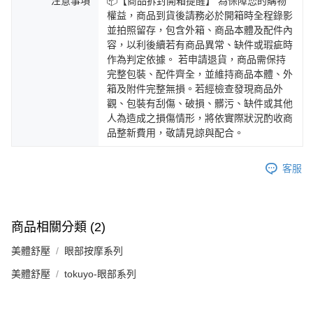
注意事項
📦【商品拆封開箱提醒】 為保障您的購物
權益，商品到貨後請務必於開箱時全程錄影
並拍照留存，包含外箱、商品本體及配件內
容，以利後續若有商品異常、缺件或瑕疵時
作為判定依據。 若申請退貨，商品需保持
完整包裝、配件齊全，並維持商品本體、外
箱及附件完整無損。若經檢查發現商品外
觀、包裝有刮傷、破損、髒污、缺件或其他
人為造成之損傷情形，將依實際狀況酌收商
品整新費用，敬請見諒與配合。
客服
商品相關分類 (2)
美體舒壓
眼部按摩系列
美體舒壓
tokuyo-眼部系列