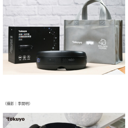
（攝影｜李開明）