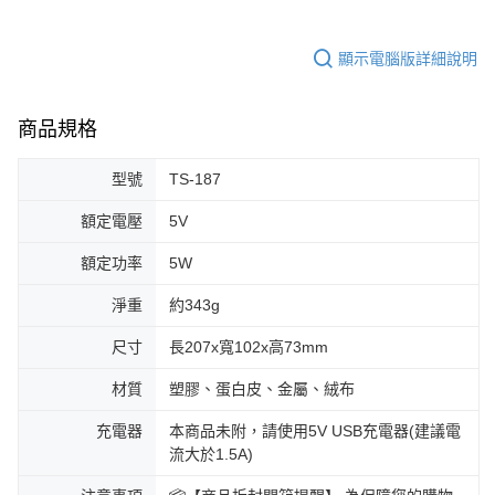
顯示電腦版詳細說明
商品規格
型號
TS-187
額定電壓
5V
額定功率
5W
淨重
約343g
尺寸
長207x寬102x高73mm
材質
塑膠、蛋白皮、金屬、絨布
充電器
本商品未附，請使用5V USB充電器(建議電
流大於1.5A)