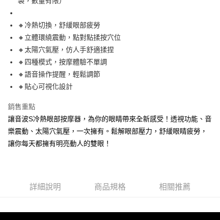
袋，數量有限）
成交易。
Hami Point
AFTEE先享後付是「在收到商品之後才付款」的支付方式。 讓您購物簡單
3.實際核准額度、可分期數及費用金額請依後續交易確認頁面所載為準。
便利好安心！
相關說明
4.訂單成立30分鐘內，如未前往確認交易或遇審核未通過，訂單將自動取
１．簡單：不需註冊會員、不需綁卡、不需儲值。
🔸冷熱切換，舒緩眼部疲勞
「Hami Point」為中華電信所提供之點數服務，可於會員專區綁定中華電信
消。如遇「轉專審核」未通過狀況，表示未達大哥付你分期系統評分，恕無
２．便利：只要手機號碼，簡訊認證，即可結帳。
會員帳號後，即可在購物車使用 Hami Point 折抵消費金額 (1點等於1元)。
法說明評估內容。
🔸立體環繞震動，點對點揉按穴位
運送方式
３．安心：先確認商品／服務後，再付款。
【繳款方式說明】
🔸太陽穴氣壓，仿人手舒適揉捏
1.分期款項不併入電信帳單，「大哥付你分期」於每月結算日後寄送繳費提
宅配
【「AFTEE先享後付」結帳流程】
🔸四種模式，按摩體驗不單調
醒簡訊。
１．於結帳方式選擇「AFTEE先享後付」後，將跳轉至「AFTEE先享後付」
每筆NT$120，滿NT$790(含以上)免運費
2.透過簡訊連結打開帳單後，可選擇「超商條碼／台灣大直營門市／銀行轉
🔸語音操作提醒，輕鬆調節
結帳頁面，進行簡訊認證並確認金額後，即可完成結帳。
帳／街口支付／iPASS MONEY」等通路繳費。
２．訂單成立數日內，您將收到繳費通知簡訊。
🔸貼心可視化設計
３．收到繳費通知簡訊後14天內，點擊此簡訊中的連結，可透過四大超商／
【注意事項】
ATM／網路銀行／等多元方式進行付款，方視為交易完成。
銷售重點
1.本服務係由「台灣大哥大股份有限公司」（以下簡稱本公司）所提供，讓
※ 請注意：結帳手續完成當下不需立刻繳費，但若您需要取消訂單，請聯絡
用戶於交易時，得透過本服務購買商品或服務，並由商店將買賣／分期付款
讓音波S冷熱眼部按摩器，為你的眼睛帶來全新感受！透視功能、音
購買商品的店家。未經商家同意取消之訂單仍視為有效，需透過AFTEE先享
買賣價金債權讓與本公司後，依約使用本公司帳單繳交帳款。
後付繳納相關費用。
樂震動、太陽穴氣壓，一次擁有。鬆解眼部壓力，舒緩眼睛疲勞，
2.基於同意付款使用「大哥付你分期」之契約關係目的，商店將以您的個人
※ 交易是否成功請以「AFTEE先享後付 」之結帳頁面顯示為準，若有關於
資料（包含姓名、電話或地址）提供予台灣大哥大進項蒐集、處理及利用，
讓你每天都擁有明亮動人的雙眼！
是否繳費成功／繳費後需取消欲退款等相關疑問，請聯繫「AFTEE先享後付
由本公司與您本人進行分期帳單所需資料之確認、核對及更正。
客戶支援中心」
https://netprotections.freshdesk.com/support/home
3.完整用戶服務條款，請詳閱以下連結：
https://oppay.tw/userRule
【注意事項】
１．透過由恩沛科技股份有限公司提供之「AFTEE先享後付」服務完成之交
詳細說明
商品規格
相關推薦
易，需依本服務之必要範圍內提供個人資料，並將交易相關給付款項請求債
權轉讓予恩沛科技股份有限公司。
２．關於個人資料處理事宜，請瀏覽以下網址：
https://aftee.tw/terms/#terms3