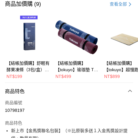
信用卡一次付款
商品加價購 (9)
查看全部
信用卡分期付款
3 期 0 利率 每期
NT$1,326
21家銀行
6 期 0 利率 每期
NT$663
21家銀行
合作金庫商業銀行
第一商業銀行
華南商業銀行
彰化商業銀行
合作金庫商業銀行
第一商業銀行
LINE Pay
上海商業儲蓄銀行
台北富邦商業銀行
華南商業銀行
彰化商業銀行
國泰世華商業銀行
兆豐國際商業銀行
Apple Pay
上海商業儲蓄銀行
台北富邦商業銀行
臺灣中小企業銀行
台中商業銀行
國泰世華商業銀行
兆豐國際商業銀行
【結帳加價購】舒眠有
【結帳加價購】
【結帳加價購】
匯豐（台灣）商業銀行
華泰商業銀行
街口支付
臺灣中小企業銀行
台中商業銀行
酵果凍條（3包/盒）
【tokuyo】瑜珈墊 TG-
【tokuyo】超慢
聯邦商業銀行
遠東國際商業銀行
匯豐（台灣）商業銀行
華泰商業銀行
【試吃組】
041 台灣製造 (湛藍/墨
墊 TY-021
NT$199
NT$499
NT$899
悠遊付
元大商業銀行
永豐商業銀行
聯邦商業銀行
遠東國際商業銀行
紫)
玉山商業銀行
星展（台灣）商業銀行
元大商業銀行
永豐商業銀行
Google Pay
商品特色
台新國際商業銀行
中國信託商業銀行
玉山商業銀行
星展（台灣）商業銀行
台灣樂天信用卡公司
台新國際商業銀行
中國信託商業銀行
大哥付你分期
商品編號
台灣樂天信用卡公司
相關說明
10798197
【大哥付你分期使用說明】
AFTEE先享後付
1.本服務由台灣大哥大提供，台灣大哥大用戶可立即使用無須另外申請。
商品特色
2.付款方式選擇「大哥付你分期」，訂單成立後會自動跳轉到大哥付的交易
相關說明
新上市【金馬獎聯名包裝】（※比原裝多送１入金馬獎設計提
流程，驗證手機門號後，選擇欲分期的期數、繳款截止日，確認付款後即完
【關於「AFTEE先享後付」】