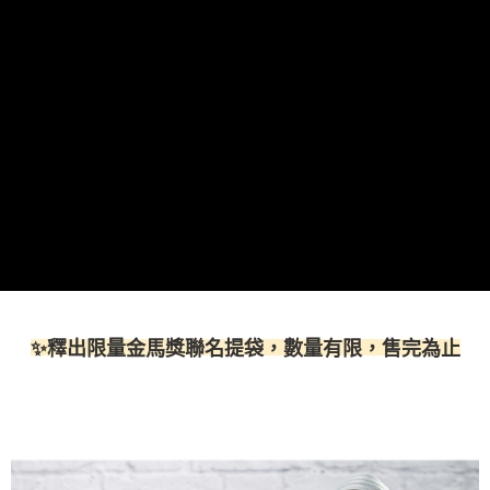
３．未成年的使用者請事先徵得法定代理人或監護人之同意方可使用
「AFTEE先享後付」，若未經同意申辦者引起之損失，本公司不負相關責
任。
４．使用「AFTEE先享後付」時，將依據個別帳號之用戶狀況，依本公司即
時審查核予不同之上限額度；若仍有額度不足之情形，本公司將視審查結果
請求用戶進行身份認證。
５．嚴禁一人註冊多個帳號或使用他人資訊註冊。若發現惡意使用之情形，
恩沛科技股份有限公司將有權停止該用戶之使用額度並採取法律行動。
✨
釋出限量金馬獎聯名提袋，數量有限，售完為止