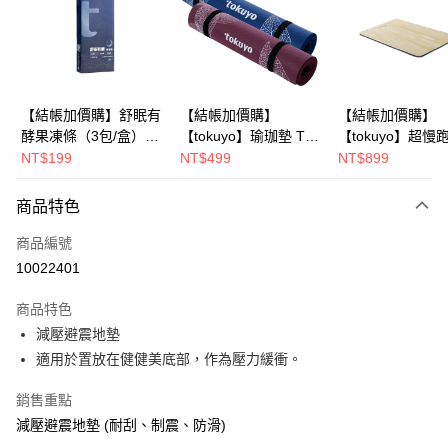
6 期 0 利率 每期
NT$296
21家銀行
合作金庫商業銀行
第一商業銀行
華南商業銀行
彰化商業銀行
合作金庫商業銀行
第一商業銀行
LINE Pay
上海商業儲蓄銀行
台北富邦商業銀行
華南商業銀行
彰化商業銀行
國泰世華商業銀行
兆豐國際商業銀行
Apple Pay
上海商業儲蓄銀行
台北富邦商業銀行
臺灣中小企業銀行
台中商業銀行
國泰世華商業銀行
兆豐國際商業銀行
【結帳加價購】舒眠有
【結帳加價購】
【結帳加價購】
匯豐（台灣）商業銀行
華泰商業銀行
街口支付
臺灣中小企業銀行
台中商業銀行
酵果凍條（3包/盒）
【tokuyo】瑜珈墊 TG-
【tokuyo】超慢
聯邦商業銀行
遠東國際商業銀行
匯豐（台灣）商業銀行
華泰商業銀行
【試吃組】
041 台灣製造 (湛藍/墨
墊 TY-021
NT$199
NT$499
NT$899
悠遊付
元大商業銀行
永豐商業銀行
聯邦商業銀行
遠東國際商業銀行
紫)
玉山商業銀行
星展（台灣）商業銀行
元大商業銀行
永豐商業銀行
Google Pay
商品特色
台新國際商業銀行
中國信託商業銀行
玉山商業銀行
星展（台灣）商業銀行
台灣樂天信用卡公司
台新國際商業銀行
中國信託商業銀行
大哥付你分期
商品編號
台灣樂天信用卡公司
相關說明
10022401
【大哥付你分期使用說明】
AFTEE先享後付
1.本服務由台灣大哥大提供，台灣大哥大用戶可立即使用無須另外申請。
商品特色
2.付款方式選擇「大哥付你分期」，訂單成立後會自動跳轉到大哥付的交易
相關說明
減壓避震地墊
流程，驗證手機門號後，選擇欲分期的期數、繳款截止日，確認付款後即完
【關於「AFTEE先享後付」】
適用於置放在健健美底部，作為壓力緩衝。
成交易。
Hami Point
AFTEE先享後付是「在收到商品之後才付款」的支付方式。 讓您購物簡單
3.實際核准額度、可分期數及費用金額請依後續交易確認頁面所載為準。
便利好安心！
相關說明
4.訂單成立30分鐘內，如未前往確認交易或遇審核未通過，訂單將自動取
銷售重點
１．簡單：不需註冊會員、不需綁卡、不需儲值。
「Hami Point」為中華電信所提供之點數服務，可於會員專區綁定中華電信
消。如遇「轉專審核」未通過狀況，表示未達大哥付你分期系統評分，恕無
２．便利：只要手機號碼，簡訊認證，即可結帳。
減壓避震地墊 (耐刮、制震、防滑)
會員帳號後，即可在購物車使用 Hami Point 折抵消費金額 (1點等於1元)。
法說明評估內容。
運送方式
３．安心：先確認商品／服務後，再付款。