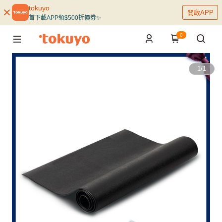
tokuyo
開啟APP
首下載APP領$500折價券✨
0
1
/
1