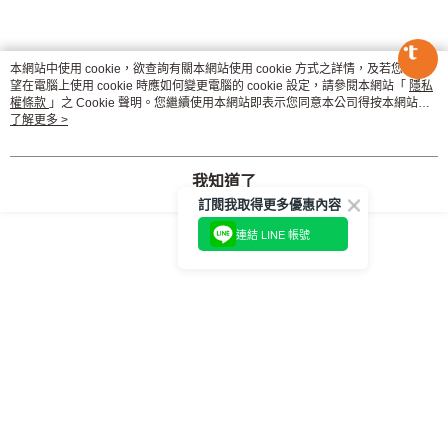
【繳款方式說明】
1.分期款項不併入電信帳單，「大哥付你分期」於每月結算日後寄送繳費提
宅配
【「AFTEE先享後付」結帳流程】
醒簡訊。
１．於結帳方式選擇「AFTEE先享後付」後，將跳轉至「AFTEE先享後付」
每筆NT$120，滿NT$790(含以上)免運費
2.透過簡訊連結打開帳單後，可選擇「超商條碼／台灣大直營門市／銀行轉
詳細說明
商品規格
相關推薦
結帳頁面，進行簡訊認證並確認金額後，即可完成結帳。
本網站中使用 cookie，欲查詢有關本網站使用 cookie 方式之詳情，及若您不希
帳／街口支付／iPASS MONEY」等通路繳費。
２．訂單成立數日內，您將收到繳費通知簡訊。
望在電腦上使用 cookie 時應如何變更電腦的 cookie 設定，請參閱本網站「
隱私
３．收到繳費通知簡訊後14天內，點擊此簡訊中的連結，可透過四大超商／
權條款
」之 Cookie 聲明。您繼續使用本網站即表示您同意本公司得按本網站使
【注意事項】
ATM／網路銀行／等多元方式進行付款，方視為交易完成。
用條款之 Cookie 聲明使用 cookie。
了解更多 >
1.本服務係由「台灣大哥大股份有限公司」（以下簡稱本公司）所提供，讓
※ 請注意：結帳手續完成當下不需立刻繳費，但若您需要取消訂單，請聯絡
用戶於交易時，得透過本服務購買商品或服務，並由商店將買賣／分期付款
購買商品的店家。未經商家同意取消之訂單仍視為有效，需透過AFTEE先享
買賣價金債權讓與本公司後，依約使用本公司帳單繳交帳款。
後付繳納相關費用。
我知道了
2.基於同意付款使用「大哥付你分期」之契約關係目的，商店將以您的個人
※ 交易是否成功請以「AFTEE先享後付 」之結帳頁面顯示為準，若有關於
資料（包含姓名、電話或地址）提供予台灣大哥大進項蒐集、處理及利用，
訂閱我取得更多優惠內容
是否繳費成功／繳費後需取消欲退款等相關疑問，請聯繫「AFTEE先享後付
由本公司與您本人進行分期帳單所需資料之確認、核對及更正。
客戶支援中心」
https://netprotections.freshdesk.com/support/home
連結 LINE 帳號
3.完整用戶服務條款，請詳閱以下連結：
https://oppay.tw/userRule
【注意事項】
１．透過由恩沛科技股份有限公司提供之「AFTEE先享後付」服務完成之交
易，需依本服務之必要範圍內提供個人資料，並將交易相關給付款項請求債
權轉讓予恩沛科技股份有限公司。
２．關於個人資料處理事宜，請瀏覽以下網址：
https://aftee.tw/terms/#terms3
３．未成年的使用者請事先徵得法定代理人或監護人之同意方可使用
「AFTEE先享後付」，若未經同意申辦者引起之損失，本公司不負相關責
任。
４．使用「AFTEE先享後付」時，將依據個別帳號之用戶狀況，依本公司即
時審查核予不同之上限額度；若仍有額度不足之情形，本公司將視審查結果